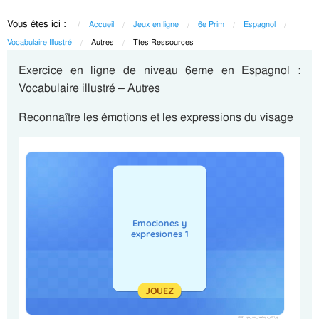
Vous êtes ici :
Accueil
Jeux en ligne
6e Prim
Espagnol
Vocabulaire Illustré
Current:
Autres
Current:
Ttes Ressources
Exercice en ligne de niveau 6eme en Espagnol :
Vocabulaire illustré – Autres
Reconnaître les émotions et les expressions du visage