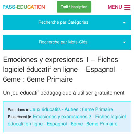
PASS
-EDU
CA
TION
MENU
Tarif / Inscription
Recherche par Catégories
Recherche par Mots-Clés
Emociones y expresiones 1 – Fiches
logiciel éducatif en ligne – Espagnol –
6eme : 6eme Primaire
Un jeu éducatif pédagogique à utiliser gratuitement
Jeux éducatifs - Autres : 6eme Primaire
Paru dans ▶
Emociones y expresiones 2 - Fiches logiciel
Plus récent ▶
éducatif en ligne - Espagnol - 6eme : 6eme Primaire