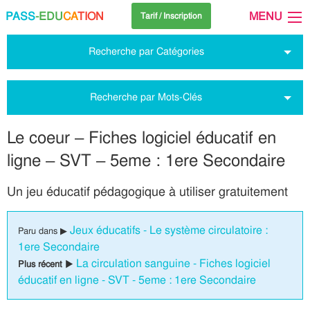
PASS
-EDU
CA
TION
MENU
Tarif / Inscription
Recherche par Catégories
Recherche par Mots-Clés
Le coeur – Fiches logiciel éducatif en
ligne – SVT – 5eme : 1ere Secondaire
Un jeu éducatif pédagogique à utiliser gratuitement
Jeux éducatifs - Le système circulatoire :
Paru dans ▶
1ere Secondaire
La circulation sanguine - Fiches logiciel
Plus récent ▶
éducatif en ligne - SVT - 5eme : 1ere Secondaire