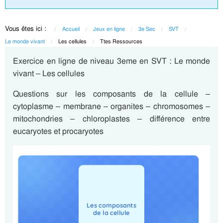
Vous êtes ici :
Accueil
Jeux en ligne
3e Sec
SVT
Le monde vivant
Current:
Les cellules
Current:
Ttes Ressources
Exercice en ligne de niveau 3eme en SVT : Le monde
vivant – Les cellules
Questions sur les composants de la cellule –
cytoplasme – membrane – organites – chromosomes –
mitochondries – chloroplastes – différence entre
eucaryotes et procaryotes