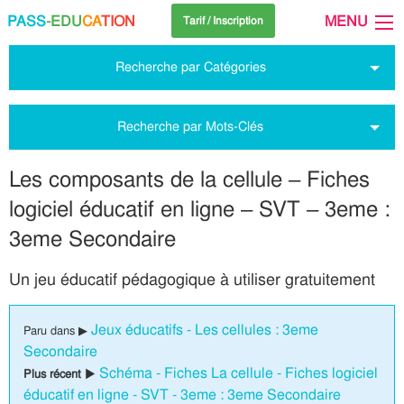
PASS
-EDU
CA
TION
MENU
Tarif / Inscription
Recherche par Catégories
Recherche par Mots-Clés
Les composants de la cellule – Fiches
logiciel éducatif en ligne – SVT – 3eme :
3eme Secondaire
Un jeu éducatif pédagogique à utiliser gratuitement
Jeux éducatifs - Les cellules : 3eme
Paru dans ▶
Secondaire
Schéma - Fiches La cellule - Fiches logiciel
Plus récent ▶
éducatif en ligne - SVT - 3eme : 3eme Secondaire