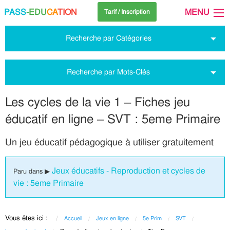
PASS
-EDU
CA
TION
MENU
Tarif / Inscription
Recherche par Catégories
Recherche par Mots-Clés
Les cycles de la vie 1 – Fiches jeu
éducatif en ligne – SVT : 5eme Primaire
Un jeu éducatif pédagogique à utiliser gratuitement
Jeux éducatifs - Reproduction et cycles de
Paru dans ▶
vie : 5eme Primaire
Vous êtes ici :
Accueil
Jeux en ligne
5e Prim
SVT