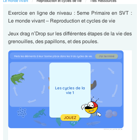
Le monde vivant
Current:
Reproduction et cycles de vie
Current:
Ttes Ressources
Exercice en ligne de niveau : 5eme Primaire en SVT :
Le monde vivant – Reproduction et cycles de vie
Jeux drag n’Drop sur les différentes étapes de la vie des
grenouilles, des papillons, et des poules.