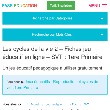
PASS
-EDU
CA
TION
MENU
Tarif / Inscription
Recherche par Catégories
Recherche par Mots-Clés
Les cycles de la vie 2 – Fiches jeu
éducatif en ligne – SVT : 1ere Primaire
Un jeu éducatif pédagogique à utiliser gratuitement
Jeux éducatifs - Reproduction et cycles de
Paru dans ▶
vie : 1ere Primaire
Vous êtes ici :
Accueil
Jeux en ligne
1e Prim
SVT