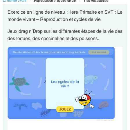
Le monde vivant
Current:
Reproduction et cycles de vie
Current:
Ttes Ressources
Exercice en ligne de niveau : 1ere Primaire en SVT : Le
monde vivant – Reproduction et cycles de vie
Jeux drag n’Drop sur les différentes étapes de la vie des
des tortues, des coccinelles et des poissons.