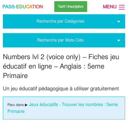
PASS
-EDU
CA
TION
MENU
Tarif / Inscription
Recherche par Catégories
Recherche par Mots-Clés
Numbers lvl 2 (voice only) – Fiches jeu
éducatif en ligne – Anglais : 5eme
Primaire
Un jeu éducatif pédagogique à utiliser gratuitement
Jeux éducatifs - Trouver les nombres : 5eme
Paru dans ▶
Primaire