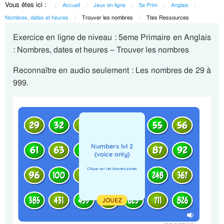
Vous êtes ici :
Accueil
Jeux en ligne
5e Prim
Anglais
Nombres, dates et heures
Current:
Trouver les nombres
Current:
Ttes Ressources
Exercice en ligne de niveau : 5eme Primaire en Anglais
: Nombres, dates et heures – Trouver les nombres
Reconnaître en audio seulement : Les nombres de 29 à
999.