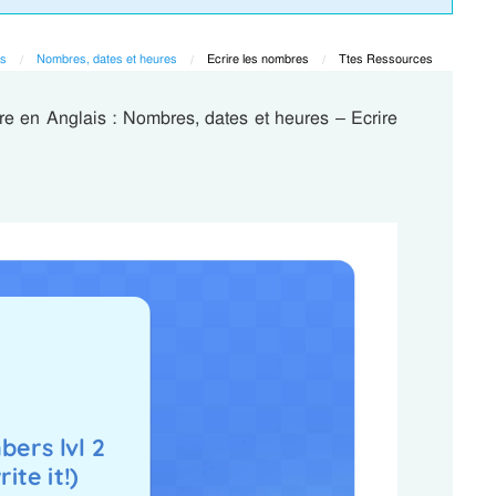
is
Nombres, dates et heures
Current:
Ecrire les nombres
Current:
Ttes Ressources
re en Anglais : Nombres, dates et heures – Ecrire