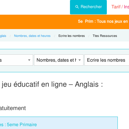
Tarif /
In
Rechercher
5e Prim : Tous nos jeux en 
glais
Nombres, dates et heures
Current:
Ecrire les nombres
Current:
Ttes Ressources
 jeu éducatif en ligne – Anglais :
ratuitement
es : 5eme Primaire