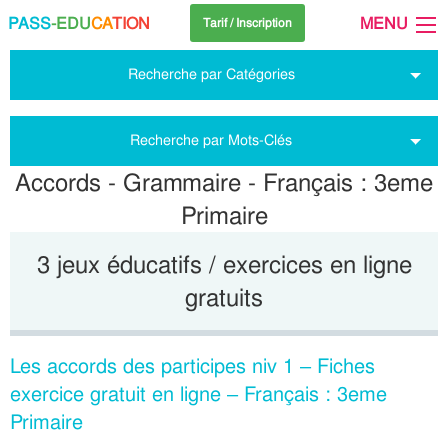
PASS
-EDU
CA
TION
MENU
Tarif / Inscription
Recherche par Catégories
Recherche par Mots-Clés
Accords - Grammaire - Français : 3eme
Primaire
3 jeux éducatifs / exercices en ligne
gratuits
Les accords des participes niv 1 – Fiches
exercice gratuit en ligne – Français : 3eme
Primaire