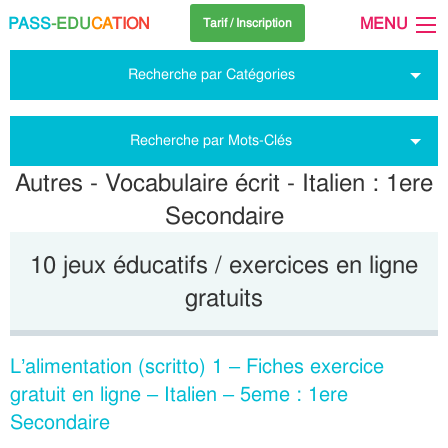
PASS
-EDU
CA
TION
MENU
Tarif / Inscription
Recherche par Catégories
Recherche par Mots-Clés
Autres - Vocabulaire écrit - Italien : 1ere
Secondaire
10 jeux éducatifs / exercices en ligne
gratuits
L’alimentation (scritto) 1 – Fiches exercice
gratuit en ligne – Italien – 5eme : 1ere
Secondaire