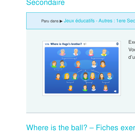
Secondaire
Jeux éducatifs - Autres : 1ere Se
Paru dans ▶
Ex
Voc
d’
Where is the ball? – Fiches exer