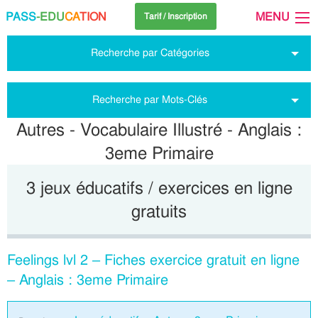
PASS
-EDU
CA
TION
MENU
Tarif / Inscription
Recherche par Catégories
Recherche par Mots-Clés
Autres - Vocabulaire Illustré - Anglais :
3eme Primaire
3 jeux éducatifs / exercices en ligne
gratuits
Feelings lvl 2 – Fiches exercice gratuit en ligne
– Anglais : 3eme Primaire