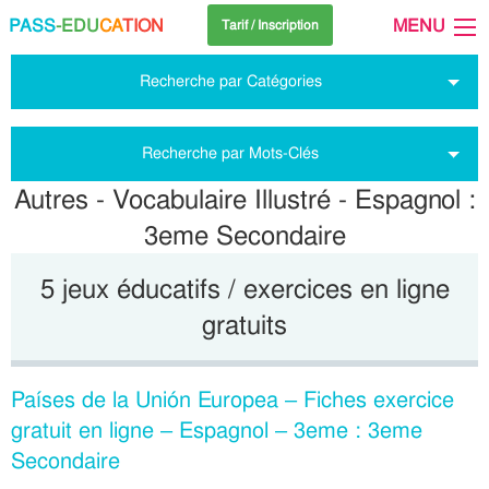
PASS
-EDU
CA
TION
MENU
Tarif / Inscription
Recherche par Catégories
Recherche par Mots-Clés
Autres - Vocabulaire Illustré - Espagnol :
3eme Secondaire
5 jeux éducatifs / exercices en ligne
gratuits
Países de la Unión Europea – Fiches exercice
gratuit en ligne – Espagnol – 3eme : 3eme
Secondaire