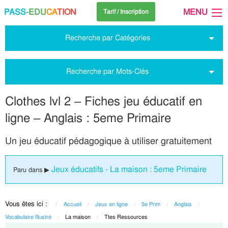
PASS
-EDU
CA
TION
MENU
Tarif / Inscription
Recherche par Catégories
Recherche par Mots-Clés
Clothes lvl 2 – Fiches jeu éducatif en
ligne – Anglais : 5eme Primaire
Un jeu éducatif pédagogique à utiliser gratuitement
Jeux éducatifs - La maison : 5eme Primaire
Paru dans ▶
Vous êtes ici :
Accueil
Jeux en ligne
5e Prim
Anglais
Vocabulaire Illustré
Current:
La maison
Current:
Ttes Ressources