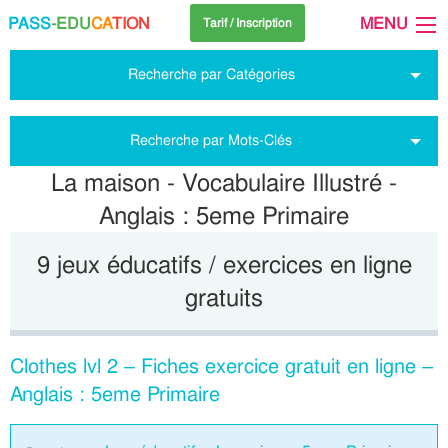
PASS
-EDU
CA
TION
MENU
Tarif / Inscription
Recherche par Catégories
Recherche par Mots-Clés
La maison - Vocabulaire Illustré -
Anglais : 5eme Primaire
9 jeux éducatifs / exercices en ligne
gratuits
Clothes lvl 2 – Fiches exercice gratuit en ligne –
Anglais : 5eme Primaire