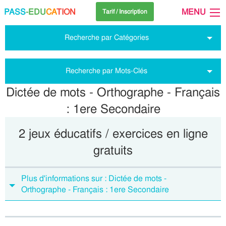
PASS
-EDU
CA
TION
MENU
Tarif / Inscription
Recherche par Catégories
Recherche par Mots-Clés
Dictée de mots - Orthographe - Français
: 1ere Secondaire
2 jeux éducatifs / exercices en ligne
gratuits
Plus d'informations sur : Dictée de mots -
Orthographe - Français : 1ere Secondaire