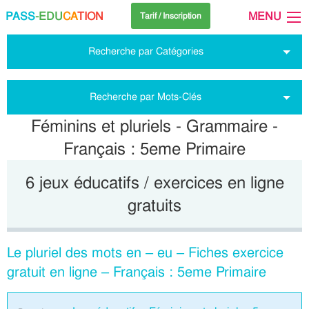
PASS
-EDU
CA
TION
MENU
Tarif / Inscription
Recherche par Catégories
Recherche par Mots-Clés
Féminins et pluriels - Grammaire -
Français : 5eme Primaire
6 jeux éducatifs / exercices en ligne
gratuits
Le pluriel des mots en – eu – Fiches exercice
gratuit en ligne – Français : 5eme Primaire