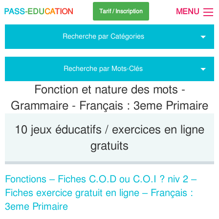
PASS
-EDU
CA
TION
MENU
Tarif / Inscription
Recherche par Catégories
Recherche par Mots-Clés
Fonction et nature des mots -
Grammaire - Français : 3eme Primaire
10 jeux éducatifs / exercices en ligne
gratuits
Fonctions – Fiches C.O.D ou C.O.I ? niv 2 –
Fiches exercice gratuit en ligne – Français :
3eme Primaire