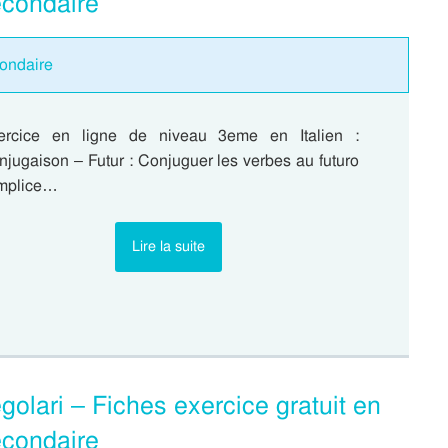
econdaire
condaire
ercice en ligne de niveau 3eme en Italien :
jugaison – Futur : Conjuguer les verbes au futuro
mplice…
Lire la suite
golari – Fiches exercice gratuit en
econdaire