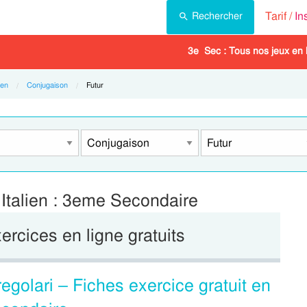
Tarif /
In
Rechercher
3e Sec : Tous nos jeux en 
ien
Conjugaison
Current:
Futur
 Italien : 3eme Secondaire
xercices en ligne gratuits
regolari – Fiches exercice gratuit en