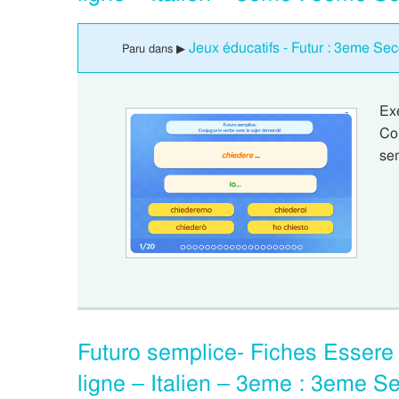
Jeux éducatifs - Futur : 3eme Se
Paru dans ▶
Ex
Con
se
Futuro semplice- Fiches Essere 
ligne – Italien – 3eme : 3eme S