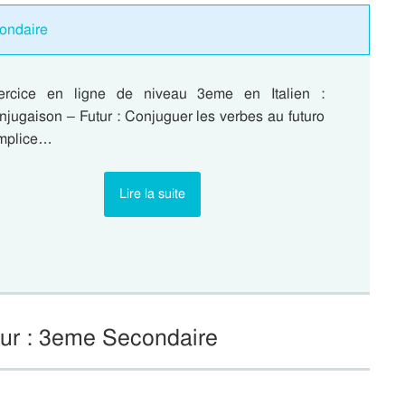
condaire
ercice en ligne de niveau 3eme en Italien :
jugaison – Futur : Conjuguer les verbes au futuro
mplice…
Lire la suite
tur : 3eme Secondaire