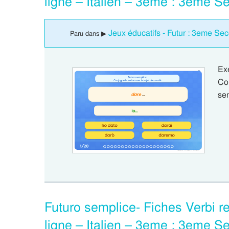
ligne – Italien – 3eme : 3eme S
Jeux éducatifs - Futur : 3eme Se
Paru dans ▶
Ex
Con
se
Futuro semplice- Fiches Verbi re
ligne – Italien – 3eme : 3eme S