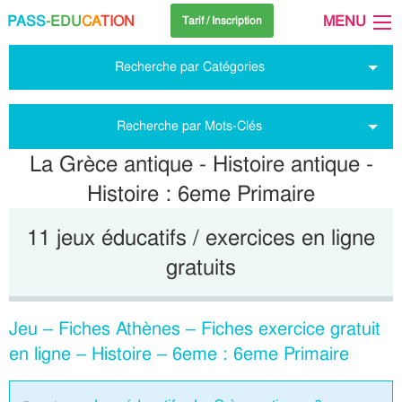
PASS
-EDU
CA
TION
MENU
Tarif / Inscription
Recherche par Catégories
Recherche par Mots-Clés
La Grèce antique - Histoire antique -
Histoire : 6eme Primaire
11 jeux éducatifs / exercices en ligne
gratuits
Jeu – Fiches Athènes – Fiches exercice gratuit
en ligne – Histoire – 6eme : 6eme Primaire