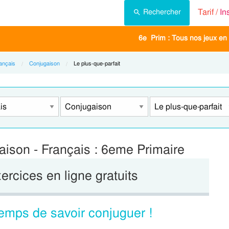
Tarif /
In
Rechercher
6e Prim : Tous nos jeux en 
ançais
Conjugaison
Current:
Le plus-que-parfait
gaison - Français : 6eme Primaire
xercices en ligne gratuits
emps de savoir conjuguer !