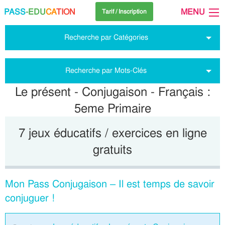
PASS
-EDU
CA
TION
MENU
Tarif / Inscription
Recherche par Catégories
Recherche par Mots-Clés
Le présent - Conjugaison - Français :
5eme Primaire
7 jeux éducatifs / exercices en ligne
gratuits
Mon Pass Conjugaison – Il est temps de savoir
conjuguer !