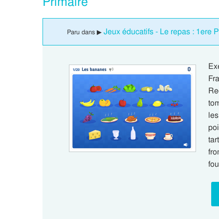
Primaire
Jeux éducatifs - Le repas : 1ere 
Paru dans ▶
Ex
Fr
Rec
to
le
poi
tar
fr
fou