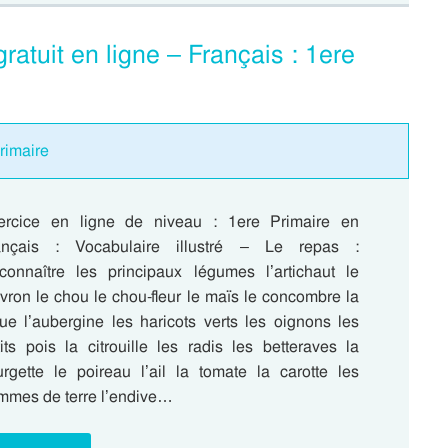
atuit en ligne – Français : 1ere
Primaire
ercice en ligne de niveau : 1ere Primaire en
ançais : Vocabulaire illustré – Le repas :
connaître les principaux légumes l’artichaut le
vron le chou le chou-fleur le maïs le concombre la
tue l’aubergine les haricots verts les oignons les
its pois la citrouille les radis les betteraves la
urgette le poireau l’ail la tomate la carotte les
mmes de terre l’endive…