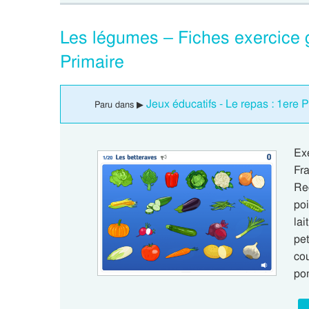
Les légumes – Fiches exercice gr
Primaire
Jeux éducatifs - Le repas : 1ere 
Paru dans ▶
Ex
Fr
Re
poi
lai
pet
co
po