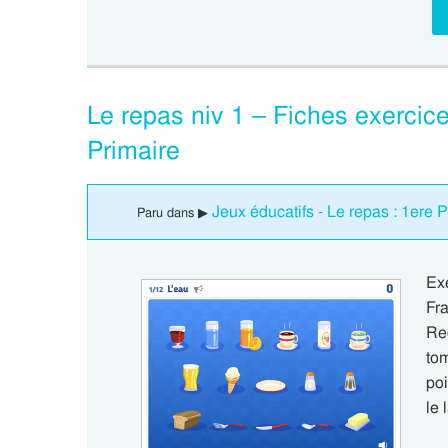
Le repas niv 1 – Fiches exercice 
Primaire
Jeux éducatifs - Le repas : 1ere 
Paru dans ▶
Ex
Fr
Rec
to
poi
le 