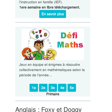
l'instruction en famille (IEF).
1ere semaine en libre téléchargement.
En savoir plus
Jeux en équipe et énigmes à résoudre
collectivement en mathématiques selon la
période de l'année...
1e
2e
3e
4e
5e
Primaire
Anglais : Foxy et Doggy