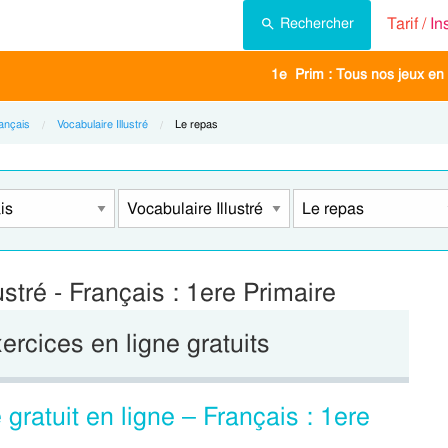
Tarif /
In
Rechercher
1e Prim : Tous nos jeux en 
ançais
Vocabulaire Illustré
Current:
Le repas
ustré - Français : 1ere Primaire
xercices en ligne gratuits
gratuit en ligne – Français : 1ere