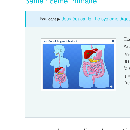
6eme : 6eme Primaire
Jeux éducatifs - Le système diges
Paru dans ▶
Ex
An
les
les
foi
grè
l’