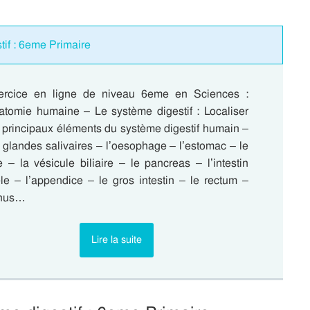
tif : 6eme Primaire
ercice en ligne de niveau 6eme en Sciences :
atomie humaine – Le système digestif : Localiser
 principaux éléments du système digestif humain –
 glandes salivaires – l’oesophage – l’estomac – le
e – la vésicule biliaire – le pancreas – l’intestin
le – l’appendice – le gros intestin – le rectum –
anus…
Lire la suite