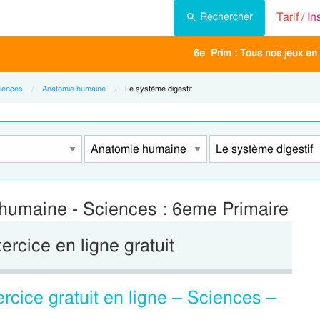
Tarif /
In
Rechercher
6e Prim : Tous nos jeux en 
iences
Anatomie humaine
Current:
Le système digestif
 humaine - Sciences : 6eme Primaire
xercice en ligne gratuit
rcice gratuit en ligne – Sciences –