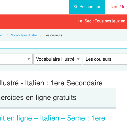
Tarif /
In
Rechercher
1e Sec : Tous nos jeux en 
ien
Vocabulaire Illustré
Current:
Les couleurs
lustré - Italien : 1ere Secondaire
xercices en ligne gratuits
it en ligne – Italien – 5eme : 1ere