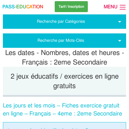
PASS
-EDU
CA
TION
MENU
Tarif / Inscription
Recherche par Catégories
Recherche par Mots-Clés
Les dates - Nombres, dates et heures -
Français : 2eme Secondaire
2 jeux éducatifs / exercices en ligne
gratuits
Les jours et les mois – Fiches exercice gratuit
en ligne – Français – 4eme : 2eme Secondaire