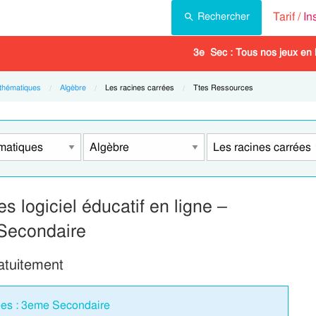
Tarif /
In
Rechercher
3e Sec : Tous nos jeux en 
thématiques
Algèbre
Current:
Les racines carrées
Current:
Ttes Ressources
s logiciel éducatif en ligne –
Secondaire
ratuitement
rées : 3eme Secondaire