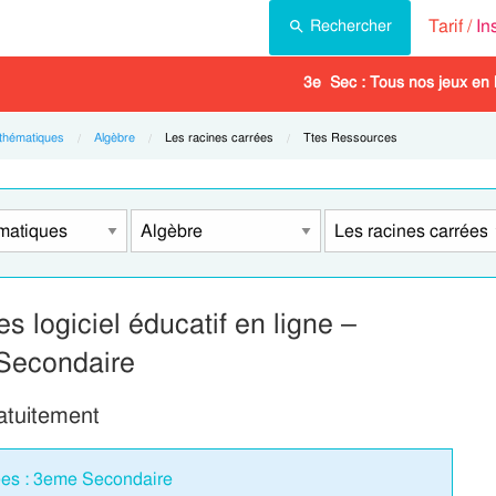
Tarif /
In
Rechercher
3e Sec : Tous nos jeux en 
thématiques
Algèbre
Current:
Les racines carrées
Current:
Ttes Ressources
s logiciel éducatif en ligne –
Secondaire
ratuitement
rées : 3eme Secondaire