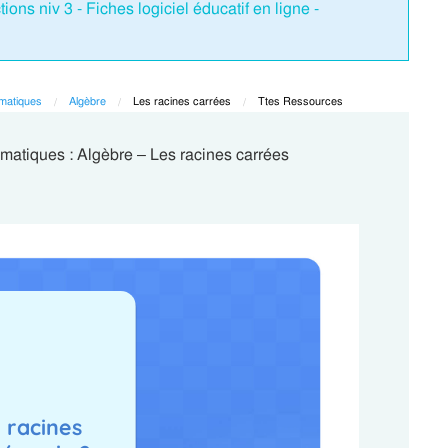
ons niv 3 - Fiches logiciel éducatif en ligne -
matiques
Algèbre
Current:
Les racines carrées
Current:
Ttes Ressources
matiques : Algèbre – Les racines carrées