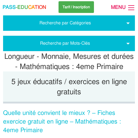
PASS
-EDU
CA
TION
MENU
Tarif / Inscription
Recherche par Catégories
Recherche par Mots-Clés
Longueur - Monnaie, Mesures et durées
- Mathématiques : 4eme Primaire
5 jeux éducatifs / exercices en ligne
gratuits
Quelle unité convient le mieux ? – Fiches
exercice gratuit en ligne – Mathématiques :
4eme Primaire