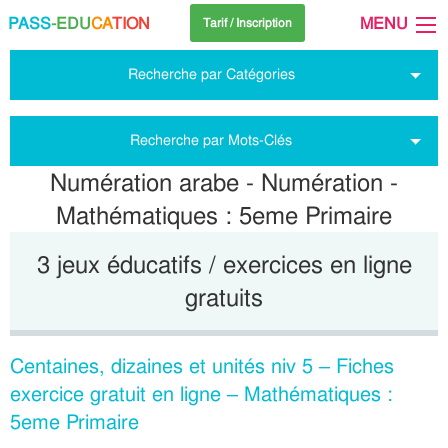
PASS
-EDU
CA
TION
MENU
Tarif / Inscription
Recherche par Catégories
Recherche par Mots-Clés
Numération arabe - Numération -
Mathématiques : 5eme Primaire
3 jeux éducatifs / exercices en ligne
gratuits
Centaines, dizaines et unités niv 5 – Fiches
exercice gratuit en ligne – Mathématiques :
5eme Primaire