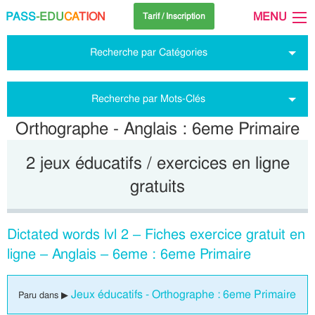
PASS
-EDU
CA
TION
MENU
Tarif / Inscription
Recherche par Catégories
Recherche par Mots-Clés
Orthographe - Anglais : 6eme Primaire
2 jeux éducatifs / exercices en ligne
gratuits
Dictated words lvl 2 – Fiches exercice gratuit en
ligne – Anglais – 6eme : 6eme Primaire
Jeux éducatifs - Orthographe : 6eme Primaire
Paru dans ▶