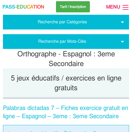
PASS
-EDU
CA
TION
MENU
Tarif / Inscription
Recherche par Catégories
Recherche par Mots-Clés
Orthographe - Espagnol : 3eme
Secondaire
5 jeux éducatifs / exercices en ligne
gratuits
Palabras dictadas 7 – Fiches exercice gratuit en
ligne – Espagnol – 3eme : 3eme Secondaire