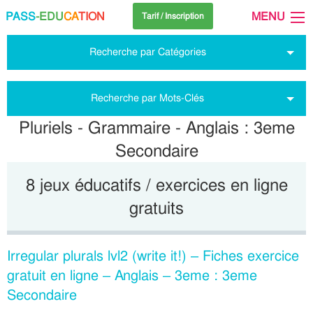
PASS
-EDU
CA
TION
MENU
Tarif / Inscription
Recherche par Catégories
Recherche par Mots-Clés
Pluriels - Grammaire - Anglais : 3eme
Secondaire
8 jeux éducatifs / exercices en ligne
gratuits
Irregular plurals lvl2 (write it!) – Fiches exercice
gratuit en ligne – Anglais – 3eme : 3eme
Secondaire