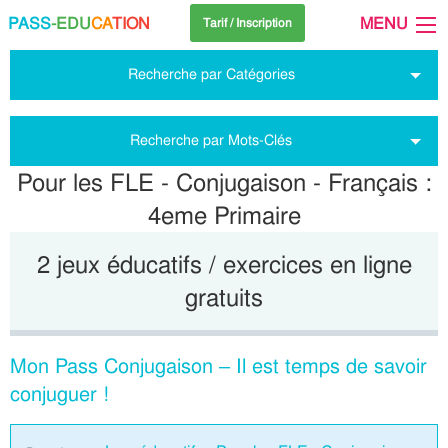
PASS
-EDU
CA
TION
MENU
Tarif / Inscription
Recherche par Catégories
Recherche par Mots-Clés
Pour les FLE - Conjugaison - Français :
4eme Primaire
2 jeux éducatifs / exercices en ligne
gratuits
Mon Pass Conjugaison – Il est temps de savoir
conjuguer !