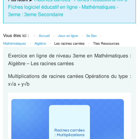
Fiches logiciel éducatif en ligne - Mathématiques -
3eme : 3eme Secondaire
Vous êtes ici :
Accueil
Jeux en ligne
3e Sec
Mathématiques
Algèbre
Current:
Les racines carrées
Current:
Ttes Ressources
Exercice en ligne de niveau 3eme en Mathématiques :
Algèbre – Les racines carrées
Multiplications de racines carrées Opérations du type :
x√a + y√b