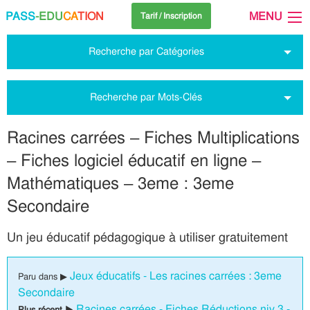
PASS
-EDU
CA
TION
MENU
Tarif / Inscription
Recherche par Catégories
Recherche par Mots-Clés
Racines carrées – Fiches Multiplications
– Fiches logiciel éducatif en ligne –
Mathématiques – 3eme : 3eme
Secondaire
Un jeu éducatif pédagogique à utiliser gratuitement
Jeux éducatifs - Les racines carrées : 3eme
Paru dans ▶
Secondaire
Racines carrées - Fiches Réductions niv 3 -
Plus récent ▶