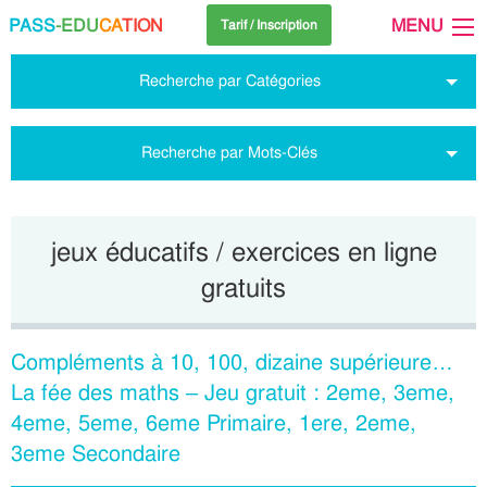
PASS
-EDU
CA
TION
MENU
Tarif / Inscription
Recherche par Catégories
Recherche par Mots-Clés
jeux éducatifs / exercices en ligne
gratuits
Compléments à 10, 100, dizaine supérieure…
La fée des maths – Jeu gratuit : 2eme, 3eme,
4eme, 5eme, 6eme Primaire, 1ere, 2eme,
3eme Secondaire