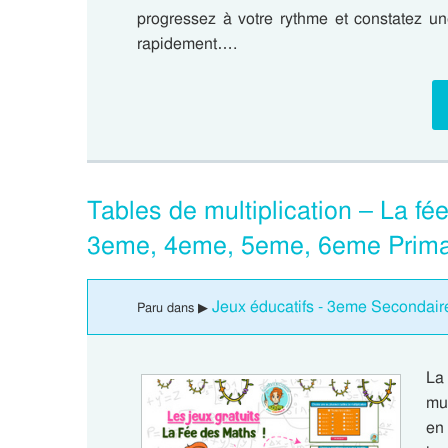
progressez à votre rythme et constatez un
rapidement….
Tables de multiplication – La fé
3eme, 4eme, 5eme, 6eme Prima
Jeux éducatifs - 3eme Secondair
Paru dans ▶
La
mul
en