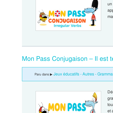
un
app
ma
Mon Pass Conjugaison – Il est t
Jeux éducatifs - Autres - Grammai
Paru dans ▶
Dé
gra
to
et