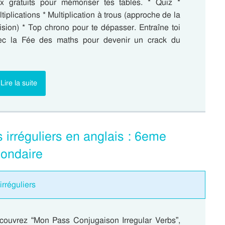
ux gratuits pour mémoriser tes tables. * Quiz *
tiplications * Multiplication à trous (approche de la
ision) * Top chrono pour te dépasser. Entraîne toi
ec la Fée des maths pour devenir un crack du
Lire la suite
irréguliers en anglais : 6eme
condaire
irréguliers
couvrez “Mon Pass Conjugaison Irregular Verbs”,