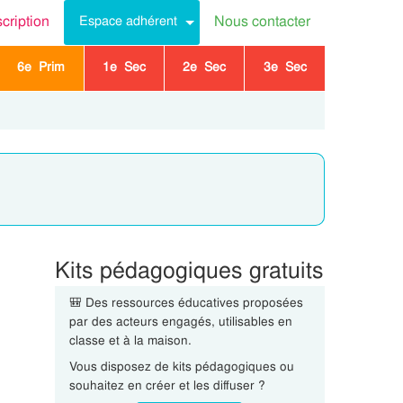
scription
Nous contacter
Espace adhérent
6e Prim
1e Sec
2e Sec
3e Sec
Kits pédagogiques gratuits
🎒 Des ressources éducatives proposées
par des acteurs engagés, utilisables en
classe et à la maison.
Vous disposez de kits pédagogiques ou
souhaitez en créer et les diffuser ?