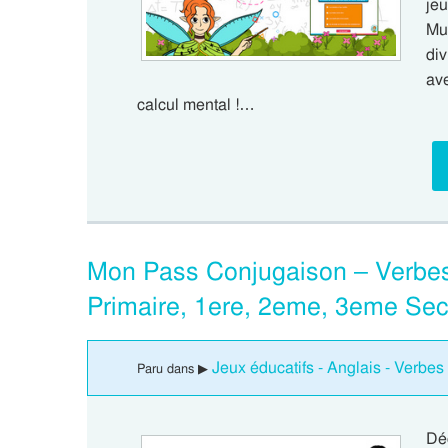
je
Mul
div
av
calcul mental !…
Mon Pass Conjugaison – Verbes 
Primaire, 1ere, 2eme, 3eme Se
Jeux éducatifs - Anglais - Verbes 
Paru dans ▶
Dé