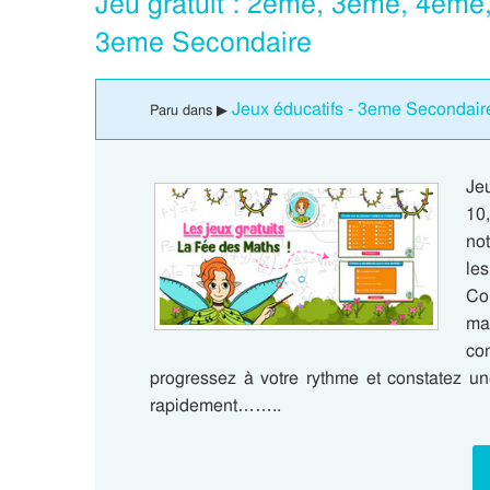
Jeu gratuit : 2eme, 3eme, 4eme
3eme Secondaire
Jeux éducatifs - 3eme Secondair
Paru dans ▶
Jeu
10
not
le
Co
ma
co
progressez à votre rythme et constatez un
rapidement……..