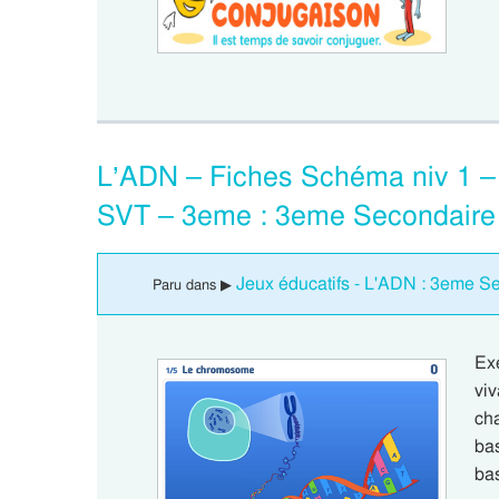
L’ADN – Fiches Schéma niv 1 – F
SVT – 3eme : 3eme Secondaire
Jeux éducatifs - L'ADN : 3eme S
Paru dans ▶
Ex
vi
ch
bas
ba