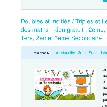
Doubles et moitiés / Triples et t
des maths – Jeu gratuit : 2eme
1ere, 2eme, 3eme Secondaire
Jeux éducatifs - 3eme Secondair
Paru dans ▶
La
moi
le
men
qu
qui
vo