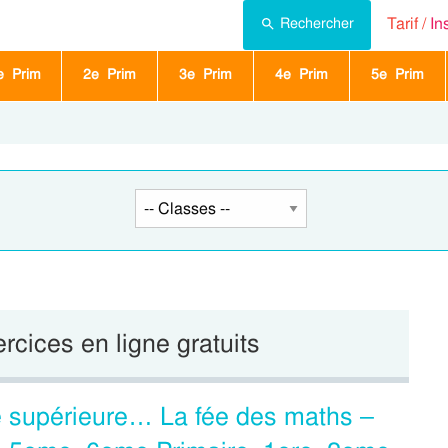
Tarif /
In
Rechercher
e Prim
2e Prim
3e Prim
4e Prim
5e Prim
ercices en ligne gratuits
e supérieure… La fée des maths –