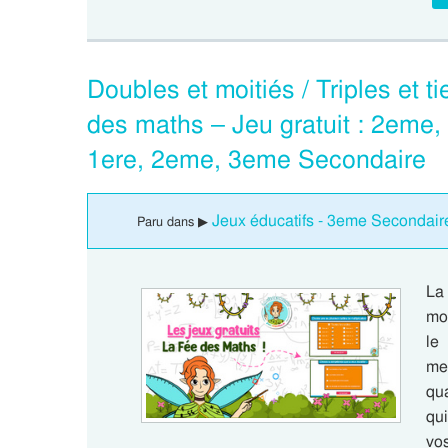
Doubles et moitiés / Triples et t
des maths – Jeu gratuit : 2eme
1ere, 2eme, 3eme Secondaire
Jeux éducatifs - 3eme Secondair
Paru dans ▶
La
moi
le
men
qu
qui
vo