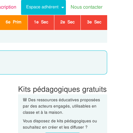
scription
Nous contacter
Espace adhérent
6e Prim
1e Sec
2e Sec
3e Sec
Kits pédagogiques gratuits
🎒 Des ressources éducatives proposées
par des acteurs engagés, utilisables en
classe et à la maison.
Vous disposez de kits pédagogiques ou
souhaitez en créer et les diffuser ?