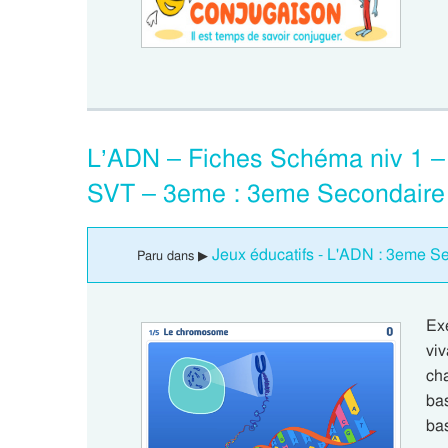
L’ADN – Fiches Schéma niv 1 – F
SVT – 3eme : 3eme Secondaire
Jeux éducatifs - L'ADN : 3eme S
Paru dans ▶
Ex
vi
ch
bas
ba