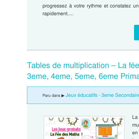
progressez à votre rythme et constatez un
rapidement….
Tables de multiplication – La fé
3eme, 4eme, 5eme, 6eme Prima
Jeux éducatifs - 3eme Secondair
Paru dans ▶
La
mul
en