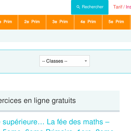
Tarif /
In
Rechercher
e Prim
2e Prim
3e Prim
4e Prim
5e Prim
ercices en ligne gratuits
e supérieure… La fée des maths –