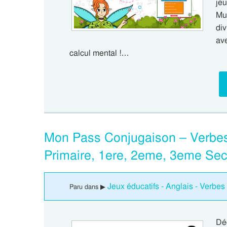
je
Mul
div
av
calcul mental !…
Mon Pass Conjugaison – Verbes 
Primaire, 1ere, 2eme, 3eme Se
Jeux éducatifs - Anglais - Verbes 
Paru dans ▶
Dé