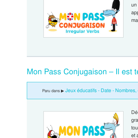
un
app
ma
Mon Pass Conjugaison – Il est t
Jeux éducatifs - Date - Nombres, 
Paru dans ▶
Dé
gra
to
et