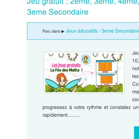
Jeu gratuit : 2eme, 3eme, 4eme
3eme Secondaire
Jeux éducatifs - 3eme Secondair
Paru dans ▶
Jeu
10
not
le
Co
ma
co
progressez à votre rythme et constatez un
rapidement……..