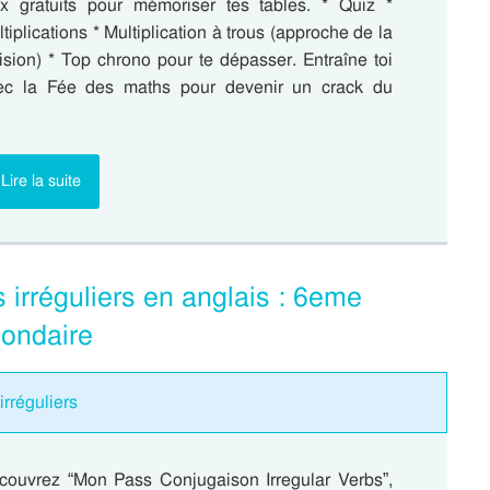
ux gratuits pour mémoriser tes tables. * Quiz *
tiplications * Multiplication à trous (approche de la
ision) * Top chrono pour te dépasser. Entraîne toi
ec la Fée des maths pour devenir un crack du
Lire la suite
irréguliers en anglais : 6eme
condaire
irréguliers
couvrez “Mon Pass Conjugaison Irregular Verbs”,