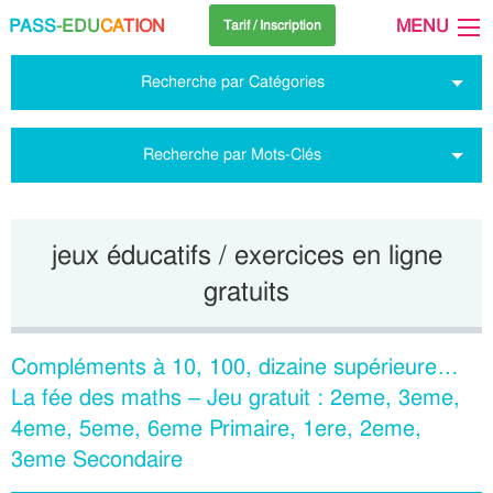
PASS
-EDU
CA
TION
MENU
Tarif / Inscription
Recherche par Catégories
Recherche par Mots-Clés
jeux éducatifs / exercices en ligne
gratuits
Compléments à 10, 100, dizaine supérieure…
La fée des maths – Jeu gratuit : 2eme, 3eme,
4eme, 5eme, 6eme Primaire, 1ere, 2eme,
3eme Secondaire