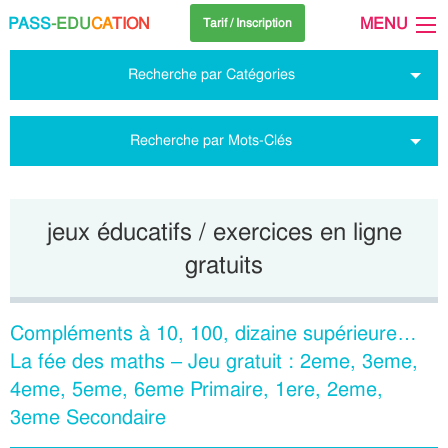
PASS
-EDU
CA
TION
MENU
Tarif / Inscription
Recherche par Catégories
Recherche par Mots-Clés
jeux éducatifs / exercices en ligne
gratuits
Compléments à 10, 100, dizaine supérieure…
La fée des maths – Jeu gratuit : 2eme, 3eme,
4eme, 5eme, 6eme Primaire, 1ere, 2eme,
3eme Secondaire