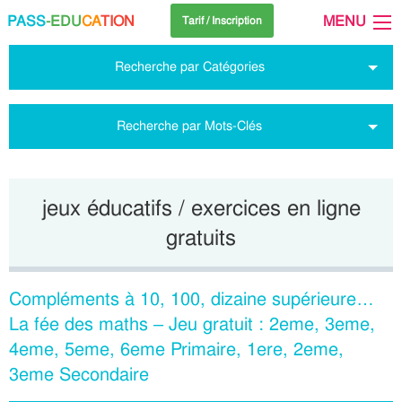
PASS
-EDU
CA
TION
MENU
Tarif / Inscription
Recherche par Catégories
Recherche par Mots-Clés
jeux éducatifs / exercices en ligne
gratuits
Compléments à 10, 100, dizaine supérieure…
La fée des maths – Jeu gratuit : 2eme, 3eme,
4eme, 5eme, 6eme Primaire, 1ere, 2eme,
3eme Secondaire