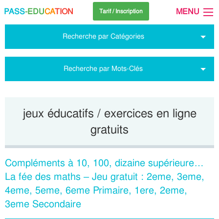
PASS
-EDU
CA
TION
MENU
Tarif / Inscription
Recherche par Catégories
Recherche par Mots-Clés
jeux éducatifs / exercices en ligne
gratuits
Compléments à 10, 100, dizaine supérieure…
La fée des maths – Jeu gratuit : 2eme, 3eme,
4eme, 5eme, 6eme Primaire, 1ere, 2eme,
3eme Secondaire