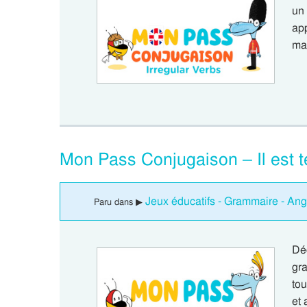
un
app
ma
Mon Pass Conjugaison – Il est t
Jeux éducatifs - Grammaire - Ang
Paru dans ▶
Dé
gra
to
et