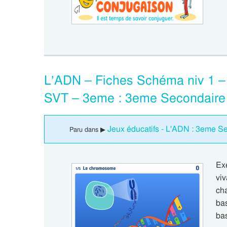
L’ADN – Fiches Schéma niv 1 – F
SVT – 3eme : 3eme Secondaire
Jeux éducatifs - L'ADN : 3eme S
Paru dans ▶
Ex
vi
ch
bas
ba