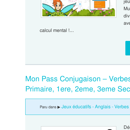
je
Mul
div
av
calcul mental !…
Mon Pass Conjugaison – Verbes 
Primaire, 1ere, 2eme, 3eme Se
Jeux éducatifs - Anglais - Verbes 
Paru dans ▶
Dé