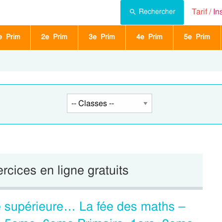
Tarif /
In
Rechercher
e Prim
2e Prim
3e Prim
4e Prim
5e Prim
ercices en ligne gratuits
e supérieure… La fée des maths –