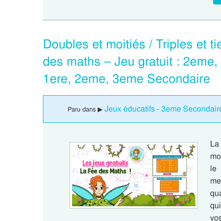
Doubles et moitiés / Triples et t
des maths – Jeu gratuit : 2eme
1ere, 2eme, 3eme Secondaire
Jeux éducatifs - 3eme Secondair
Paru dans ▶
La
moi
le
men
qu
qui
vo