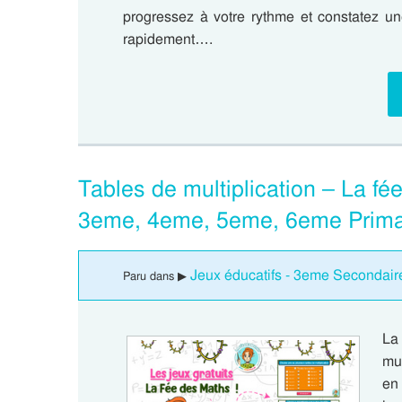
progressez à votre rythme et constatez un
rapidement….
Tables de multiplication – La fé
3eme, 4eme, 5eme, 6eme Prima
Jeux éducatifs - 3eme Secondair
Paru dans ▶
La
mul
en