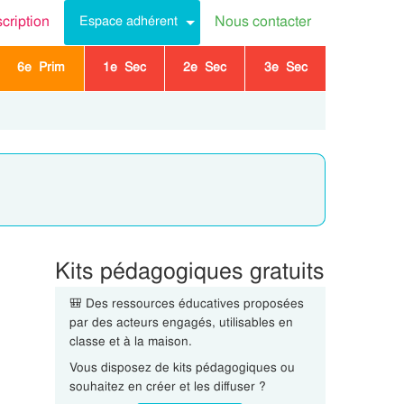
scription
Nous contacter
Espace adhérent
6e Prim
1e Sec
2e Sec
3e Sec
Kits pédagogiques gratuits
🎒 Des ressources éducatives proposées
par des acteurs engagés, utilisables en
classe et à la maison.
Vous disposez de kits pédagogiques ou
souhaitez en créer et les diffuser ?