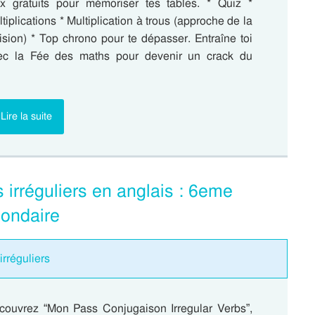
ux gratuits pour mémoriser tes tables. * Quiz *
tiplications * Multiplication à trous (approche de la
ision) * Top chrono pour te dépasser. Entraîne toi
ec la Fée des maths pour devenir un crack du
Lire la suite
irréguliers en anglais : 6eme
condaire
irréguliers
couvrez “Mon Pass Conjugaison Irregular Verbs”,