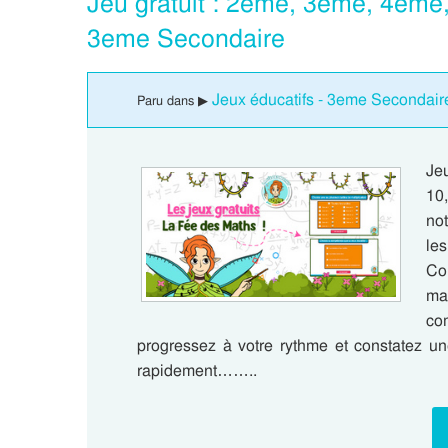
Jeu gratuit : 2eme, 3eme, 4eme
3eme Secondaire
Jeux éducatifs - 3eme Secondair
Paru dans ▶
Jeu
10
not
le
Co
ma
co
progressez à votre rythme et constatez un
rapidement……..