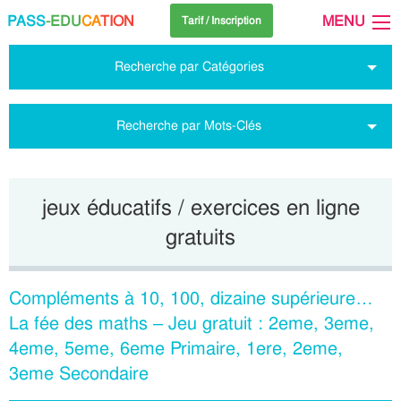
PASS
-EDU
CA
TION
MENU
Tarif / Inscription
Recherche par Catégories
Recherche par Mots-Clés
jeux éducatifs / exercices en ligne
gratuits
Compléments à 10, 100, dizaine supérieure…
La fée des maths – Jeu gratuit : 2eme, 3eme,
4eme, 5eme, 6eme Primaire, 1ere, 2eme,
3eme Secondaire