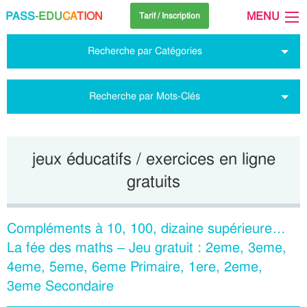
PASS
-EDU
CA
TION
MENU
Tarif / Inscription
Recherche par Catégories
Recherche par Mots-Clés
jeux éducatifs / exercices en ligne
gratuits
Compléments à 10, 100, dizaine supérieure…
La fée des maths – Jeu gratuit : 2eme, 3eme,
4eme, 5eme, 6eme Primaire, 1ere, 2eme,
3eme Secondaire