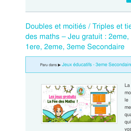
Doubles et moitiés / Triples et t
des maths – Jeu gratuit : 2eme
1ere, 2eme, 3eme Secondaire
Jeux éducatifs - 3eme Secondair
Paru dans ▶
La
moi
le
men
qu
qui
vo