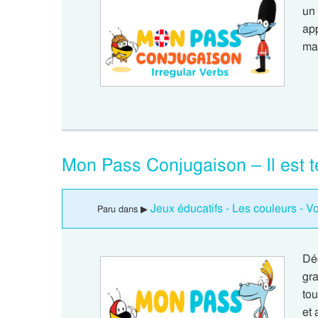
un
app
ma
Mon Pass Conjugaison – Il est t
Jeux éducatifs - Les couleurs - Vo
Paru dans ▶
Dé
gra
to
et