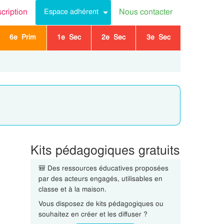
scription
Nous contacter
Espace adhérent
6e Prim
1e Sec
2e Sec
3e Sec
Kits pédagogiques gratuits
🎒 Des ressources éducatives proposées
par des acteurs engagés, utilisables en
classe et à la maison.
Vous disposez de kits pédagogiques ou
souhaitez en créer et les diffuser ?