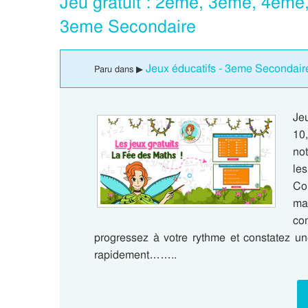
Jeu gratuit : 2eme, 3eme, 4eme
3eme Secondaire
Jeux éducatifs - 3eme Secondair
Paru dans ▶
Jeu
10
not
le
Co
ma
co
progressez à votre rythme et constatez un
rapidement……..