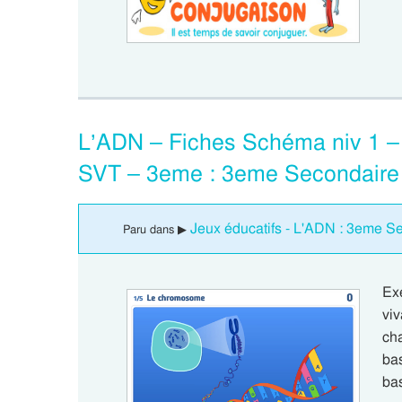
L’ADN – Fiches Schéma niv 1 – F
SVT – 3eme : 3eme Secondaire
Jeux éducatifs - L'ADN : 3eme S
Paru dans ▶
Ex
vi
ch
bas
ba