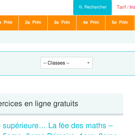
Tarif /
In
Rechercher
e Prim
2e Prim
3e Prim
4e Prim
5e Prim
ercices en ligne gratuits
e supérieure… La fée des maths –