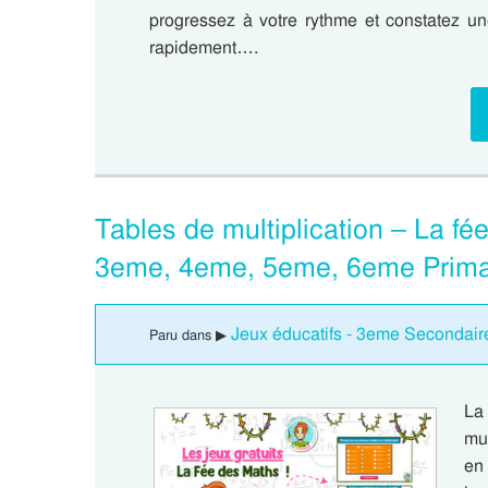
progressez à votre rythme et constatez un
rapidement….
Tables de multiplication – La fé
3eme, 4eme, 5eme, 6eme Prima
Jeux éducatifs - 3eme Secondair
Paru dans ▶
La
mul
en