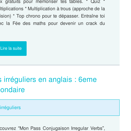
ux gratuits pour mémoriser tes tables. * Quiz *
tiplications * Multiplication à trous (approche de la
ision) * Top chrono pour te dépasser. Entraîne toi
ec la Fée des maths pour devenir un crack du
Lire la suite
irréguliers en anglais : 6eme
condaire
irréguliers
couvrez “Mon Pass Conjugaison Irregular Verbs”,