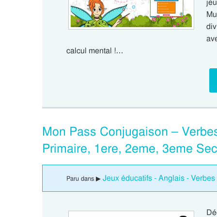
je
Mul
div
av
calcul mental !…
Mon Pass Conjugaison – Verbes 
Primaire, 1ere, 2eme, 3eme Se
Jeux éducatifs - Anglais - Verbes 
Paru dans ▶
Dé