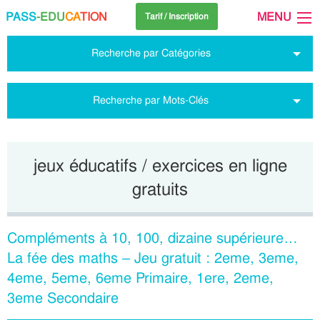
PASS
-EDU
CA
TION
MENU
Tarif / Inscription
Recherche par Catégories
Recherche par Mots-Clés
jeux éducatifs / exercices en ligne
gratuits
Compléments à 10, 100, dizaine supérieure…
La fée des maths – Jeu gratuit : 2eme, 3eme,
4eme, 5eme, 6eme Primaire, 1ere, 2eme,
3eme Secondaire