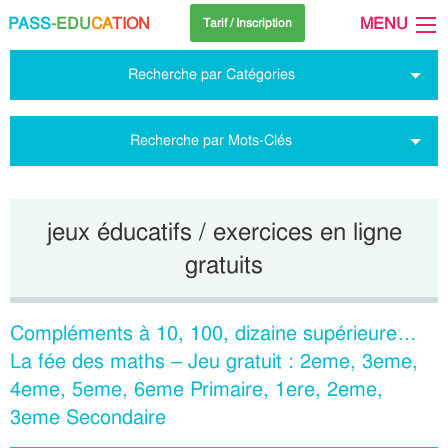
PASS
-EDU
CA
TION
MENU
Tarif / Inscription
Recherche par Catégories
Recherche par Mots-Clés
jeux éducatifs / exercices en ligne
gratuits
Compléments à 10, 100, dizaine supérieure…
La fée des maths – Jeu gratuit : 2eme, 3eme,
4eme, 5eme, 6eme Primaire, 1ere, 2eme,
3eme Secondaire