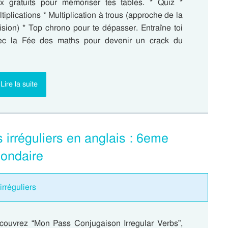
ux gratuits pour mémoriser tes tables. * Quiz *
tiplications * Multiplication à trous (approche de la
ision) * Top chrono pour te dépasser. Entraîne toi
ec la Fée des maths pour devenir un crack du
Lire la suite
irréguliers en anglais : 6eme
condaire
irréguliers
couvrez “Mon Pass Conjugaison Irregular Verbs”,