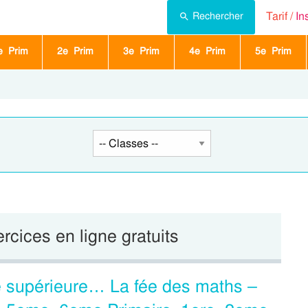
Tarif /
In
Rechercher
e Prim
2e Prim
3e Prim
4e Prim
5e Prim
ercices en ligne gratuits
e supérieure… La fée des maths –