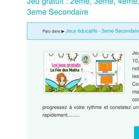
Jeu gratuit : 2eme, 3eme, 4eme
3eme Secondaire
Jeux éducatifs - 3eme Secondair
Paru dans ▶
Jeu
10
not
le
Co
ma
co
progressez à votre rythme et constatez un
rapidement……..