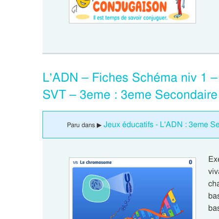
L’ADN – Fiches Schéma niv 1 – F
SVT – 3eme : 3eme Secondaire
Jeux éducatifs - L'ADN : 3eme S
Paru dans ▶
Ex
vi
ch
bas
ba