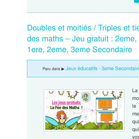
Doubles et moitiés / Triples et t
des maths – Jeu gratuit : 2eme
1ere, 2eme, 3eme Secondaire
Jeux éducatifs - 3eme Secondair
Paru dans ▶
La
moi
le
men
qu
qui
vo