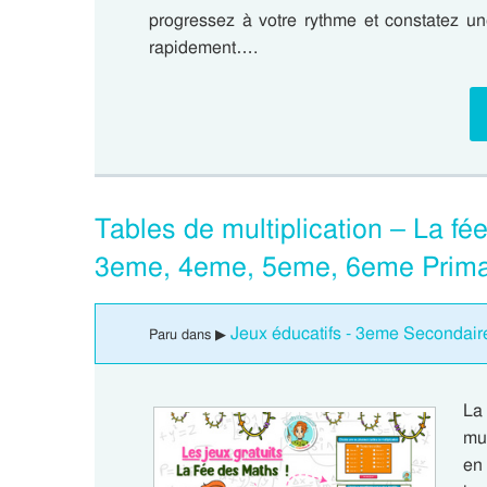
progressez à votre rythme et constatez un
rapidement….
Tables de multiplication – La fé
3eme, 4eme, 5eme, 6eme Prima
Jeux éducatifs - 3eme Secondair
Paru dans ▶
La
mul
en