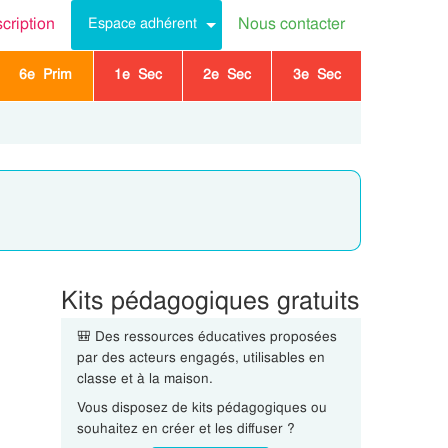
scription
Nous contacter
Espace adhérent
6e Prim
1e Sec
2e Sec
3e Sec
Kits pédagogiques gratuits
🎒 Des ressources éducatives proposées
par des acteurs engagés, utilisables en
classe et à la maison.
Vous disposez de kits pédagogiques ou
souhaitez en créer et les diffuser ?