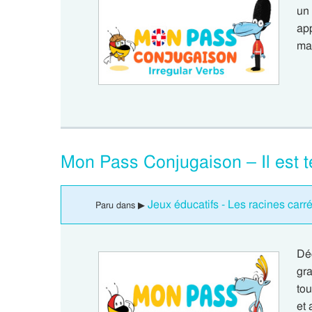
un
app
ma
Mon Pass Conjugaison – Il est t
Jeux éducatifs - Les racines car
Paru dans ▶
Dé
gra
to
et