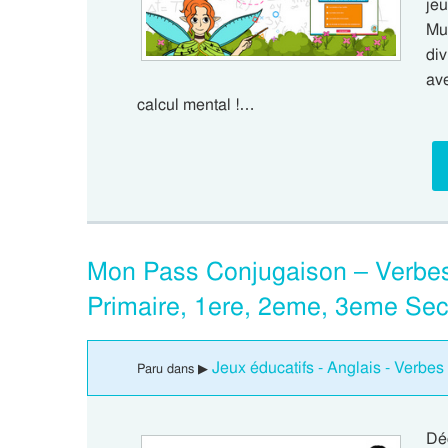
je
Mul
div
av
calcul mental !…
Mon Pass Conjugaison – Verbes 
Primaire, 1ere, 2eme, 3eme Se
Jeux éducatifs - Anglais - Verbes 
Paru dans ▶
Dé