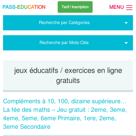
PASS
-EDU
CA
TION
MENU
Tarif / Inscription
Recherche par Catégories
Recherche par Mots-Clés
jeux éducatifs / exercices en ligne
gratuits
Compléments à 10, 100, dizaine supérieure…
La fée des maths – Jeu gratuit : 2eme, 3eme,
4eme, 5eme, 6eme Primaire, 1ere, 2eme,
3eme Secondaire