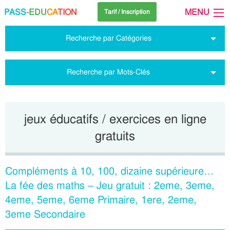
PASS
-EDU
CA
TION
MENU
Tarif / Inscription
Recherche par Catégories
Recherche par Mots-Clés
jeux éducatifs / exercices en ligne
gratuits
Compléments à 10, 100, dizaine supérieure…
La fée des maths – Jeu gratuit : 2eme, 3eme,
4eme, 5eme, 6eme Primaire, 1ere, 2eme,
3eme Secondaire